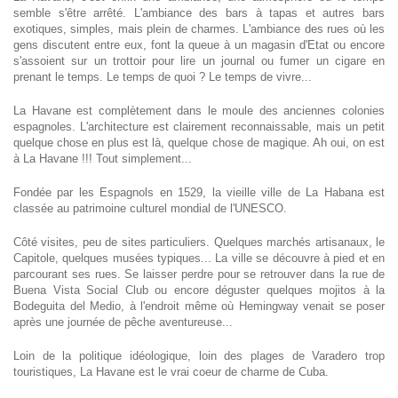
semble s'être arrêté. L'ambiance des bars à tapas et autres bars
exotiques, simples, mais plein de charmes. L'ambiance des rues où les
gens discutent entre eux, font la queue à un magasin d'Etat ou encore
s'assoient sur un trottoir pour lire un journal ou fumer un cigare en
prenant le temps. Le temps de quoi ? Le temps de vivre...
La Havane est complètement dans le moule des anciennes colonies
espagnoles. L'architecture est clairement reconnaissable, mais un petit
quelque chose en plus est là, quelque chose de magique. Ah oui, on est
à La Havane !!! Tout simplement...
Fondée par les Espagnols en 1529, la vieille ville de La Habana est
classée au patrimoine culturel mondial de l'UNESCO.
Côté visites, peu de sites particuliers. Quelques marchés artisanaux, le
Capitole, quelques musées typiques... La ville se découvre à pied et en
parcourant ses rues. Se laisser perdre pour se retrouver dans la rue de
Buena Vista Social Club ou encore déguster quelques mojitos à la
Bodeguita del Medio, à l'endroit même où Hemingway venait se poser
après une journée de pêche aventureuse...
Loin de la politique idéologique, loin des plages de Varadero trop
touristiques, La Havane est le vrai coeur de charme de Cuba.