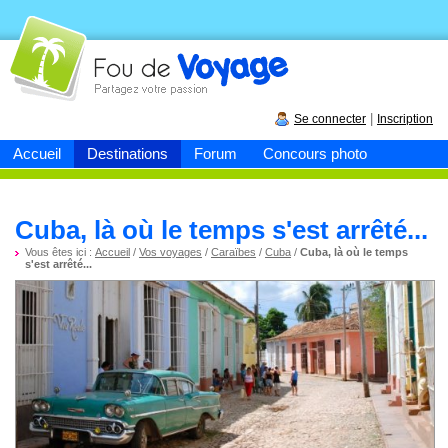
Fou de
voyage
|
Se connecter
Inscription
Accueil
Destinations
Forum
Concours photo
Cuba, là où le temps s'est arrêté...
Vous êtes ici :
Accueil
/
Vos voyages
/
Caraïbes
/
Cuba
/
Cuba, là où le temps
s'est arrêté...