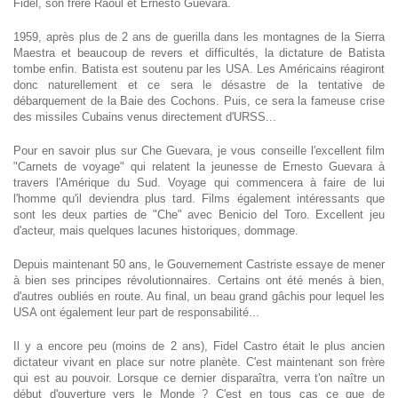
Fidel, son frère Raoul et Ernesto Guevara.
1959, après plus de 2 ans de guerilla dans les montagnes de la Sierra
Maestra et beaucoup de revers et difficultés, la dictature de Batista
tombe enfin. Batista est soutenu par les USA. Les Américains réagiront
donc naturellement et ce sera le désastre de la tentative de
débarquement de la Baie des Cochons. Puis, ce sera la fameuse crise
des missiles Cubains venus directement d'URSS...
Pour en savoir plus sur Che Guevara, je vous conseille l'excellent film
"Carnets de voyage" qui relatent la jeunesse de Ernesto Guevara à
travers l'Amérique du Sud. Voyage qui commencera à faire de lui
l'homme qu'il deviendra plus tard. Films également intéressants que
sont les deux parties de "Che" avec Benicio del Toro. Excellent jeu
d'acteur, mais quelques lacunes historiques, dommage.
Depuis maintenant 50 ans, le Gouvernement Castriste essaye de mener
à bien ses principes révolutionnaires. Certains ont été menés à bien,
d'autres oubliés en route. Au final, un beau grand gâchis pour lequel les
USA ont également leur part de responsabilité...
Il y a encore peu (moins de 2 ans), Fidel Castro était le plus ancien
dictateur vivant en place sur notre planète. C'est maintenant son frère
qui est au pouvoir. Lorsque ce dernier disparaîtra, verra t'on naître un
début d'ouverture vers le Monde ? C'est en tous cas ce que de