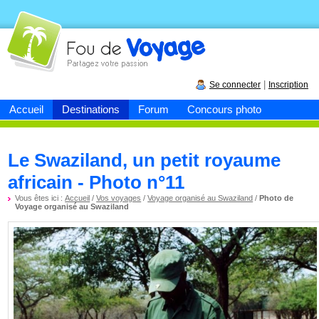
Fou de
voyage
|
Se connecter
Inscription
Accueil
Destinations
Forum
Concours photo
Le Swaziland, un petit royaume
africain - Photo n°11
Vous êtes ici :
Accueil
/
Vos voyages
/
Voyage organisé au Swaziland
/
Photo de
Voyage organisé au Swaziland