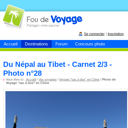
Fou de
voyage
|
Se connecter
Inscription
Accueil
Destinations
Forum
Concours photo
Du Népal au Tibet - Carnet 2/3 -
Photo n°28
Vous êtes ici :
Accueil
/
Vos voyages
/
Voyage "sac à dos" en Chine
/
Photo de
Voyage "sac à dos" en Chine