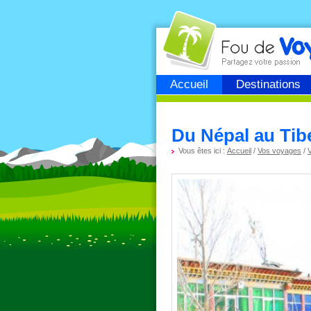
Fou de
voyage
Accueil
Destinations
Du Népal au Tibe
Vous êtes ici :
Accueil
/
Vos voyages
/