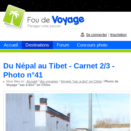
Fou de
voyage
|
Se connecter
Inscription
Accueil
Destinations
Forum
Concours photo
Du Népal au Tibet - Carnet 2/3 -
Photo n°41
Vous êtes ici :
Accueil
/
Vos voyages
/
Voyage "sac à dos" en Chine
/
Photo de
Voyage "sac à dos" en Chine