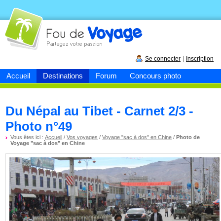
Fou de
voyage
|
Se connecter
Inscription
Accueil
Destinations
Forum
Concours photo
Du Népal au Tibet - Carnet 2/3 -
Photo n°49
Vous êtes ici :
Accueil
/
Vos voyages
/
Voyage "sac à dos" en Chine
/
Photo de
Voyage "sac à dos" en Chine