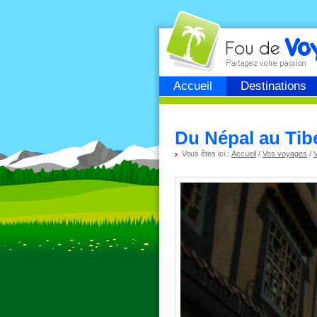
Fou de
voyage
Accueil
Destinations
Du Népal au Tibe
Vous êtes ici :
Accueil
/
Vos voyages
/