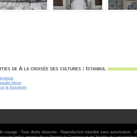
ies de A la croisée des cultures : Istanbul
englouti
osquée bleue
sur le Bosphore
de voyage
- Tous droits réservés - Reproduction interdite sans autorisation -
V
gence web
Netfizz
, immatriculée au Registre du Commerce et des Sociétés de Lyon sous le 