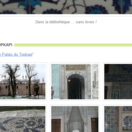
Dans la bibliothèque ... sans livres !
pkapi
e Palais du Topkapi
"