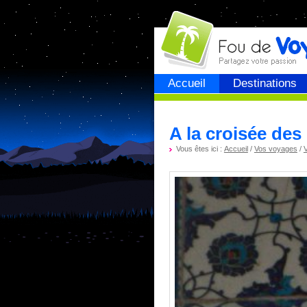
Fou de
voyage
Accueil
Destinations
A la croisée des
Vous êtes ici :
Accueil
/
Vos voyages
/
V