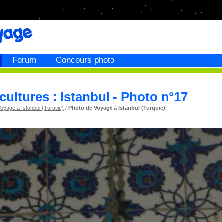
Forum
Concours photo
 cultures : Istanbul - Photo n°17
oyage à Istanbul (Turquie)
/
Photo de Voyage à Istanbul (Turquie)