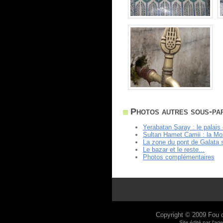
Photos autres sous-part
Yerabatan Saray : le palais 
Sultan Hamet Camii : la M
La zone du pont de Galata 
Le bazar et le reste...
Photos complémentaires
Copyright © 2009
Fou 
Site édité par l'a