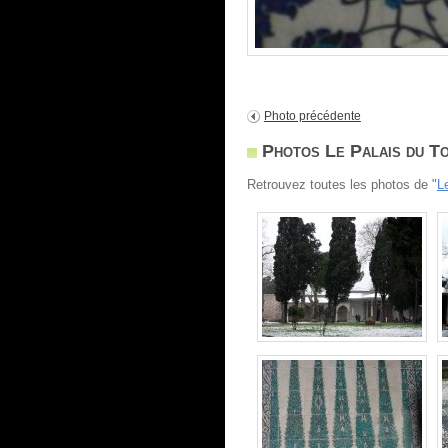
Photo précédente
Photos Le Palais du To
Retrouvez toutes les photos de "
L