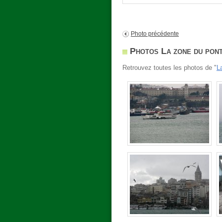
Photo précédente
Photos La zone du pon
Retrouvez toutes les photos de "
L