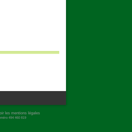
oir les mentions légales
numéro 494 460 819