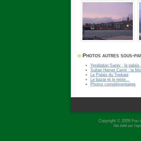
Photos autres sous-part
Yerabatan Saray : le palais 
Sultan Hamet Camii : la M
Le Palais du Topkapi
Le bazar et le reste...
Photos complémentaires
Copyright © 2009
Fou 
Site édité par l'a