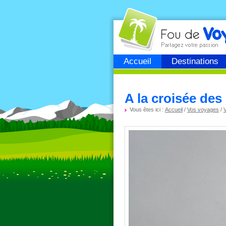
Fou de
voyage
Accueil
Destinations
A la croisée des
Vous êtes ici :
Accueil
/
Vos voyages
/
V