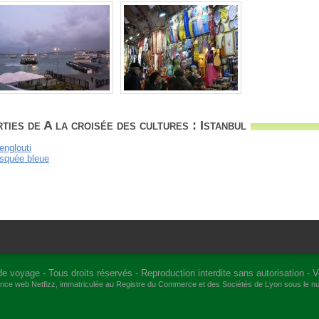
ies de A la croisée des cultures : Istanbul
englouti
osquée bleue
de voyage
- Tous droits réservés - Reproduction interdite sans autorisation -
V
gence web
Netfizz
, immatriculée au Registre du Commerce et des Sociétés de Lyon sous le 