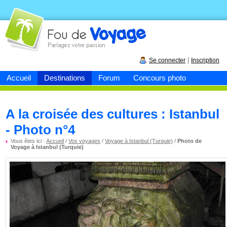
Fou de
voyage
|
Se connecter
Inscription
Accueil
Destinations
Forum
Concours photo
A la croisée des cultures : Istanbul
- Photo n°4
Vous êtes ici :
Accueil
/
Vos voyages
/
Voyage à Istanbul (Turquie)
/
Photo de
Voyage à Istanbul (Turquie)