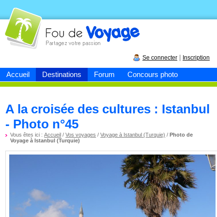
Fou de
voyage
|
Se connecter
Inscription
Accueil
Destinations
Forum
Concours photo
A la croisée des cultures : Istanbul
- Photo n°45
Vous êtes ici :
Accueil
/
Vos voyages
/
Voyage à Istanbul (Turquie)
/
Photo de
Voyage à Istanbul (Turquie)