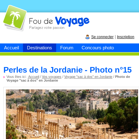
Fou de
voyage
|
Se connecter
Inscription
Accueil
Destinations
Forum
Concours photo
Perles de la Jordanie - Photo n°15
Vous êtes ici :
Accueil
/
Vos voyages
/
Voyage "sac à dos" en Jordanie
/
Photo de
Voyage "sac à dos" en Jordanie