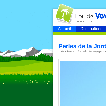
Fou de
voyage
Accueil
Destinations
Perles de la Jor
Vous êtes ici :
Accueil
/
Vos voyages
/