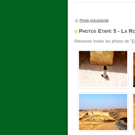
Photo précédente
Photos Etape 5 - La Ro
Retrouvez toutes les photos de "
E