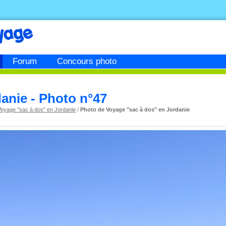
Forum
Concours photo
danie - Photo n°47
Voyage "sac à dos" en Jordanie
/
Photo de Voyage "sac à dos" en Jordanie