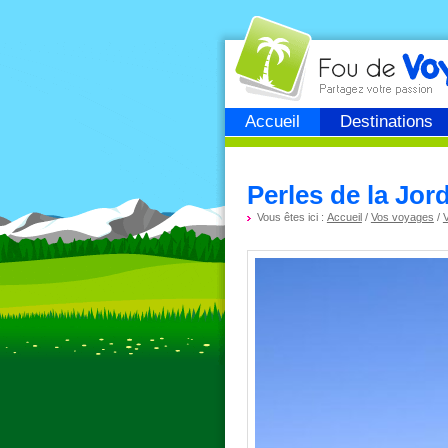
Fou de
voyage
Accueil
Destinations
Perles de la Jor
Vous êtes ici :
Accueil
/
Vos voyages
/