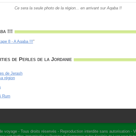
Ce sera la seule photo de la région... en arrivant sur Aqaba !!
ba !!!
tape 8 - A Aqaba !!!
"
ties de Perles de la Jordanie
nes de Jerash
sa région
s
di Rum
de voyage
- Tous droits réservés - Reproduction interdite sans autorisation -
V
gence web
Netfizz
, immatriculée au Registre du Commerce et des Sociétés de Lyon sous le 