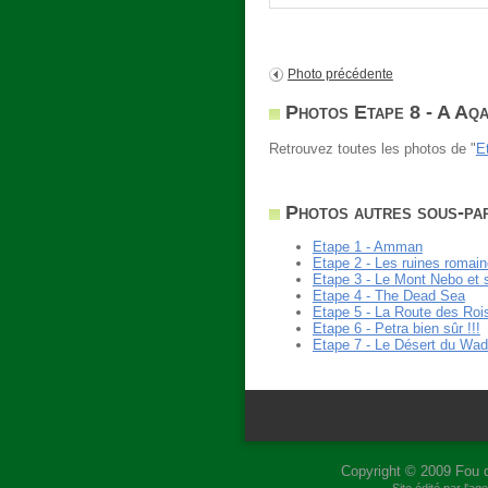
Photo précédente
Photos Etape 8 - A Aqa
Retrouvez toutes les photos de "
E
Photos autres sous-par
Etape 1 - Amman
Etape 2 - Les ruines romai
Etape 3 - Le Mont Nebo et 
Etape 4 - The Dead Sea
Etape 5 - La Route des Roi
Etape 6 - Petra bien sûr !!!
Etape 7 - Le Désert du Wa
Copyright © 2009
Fou 
Site édité par l'a