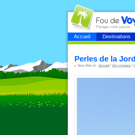
Fou de
voyage
Accueil
Destinations
Perles de la Jor
Vous êtes ici :
Accueil
/
Vos voyages
/