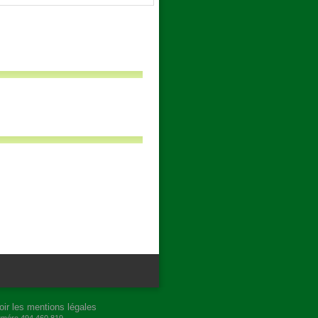
oir les mentions légales
numéro 494 460 819