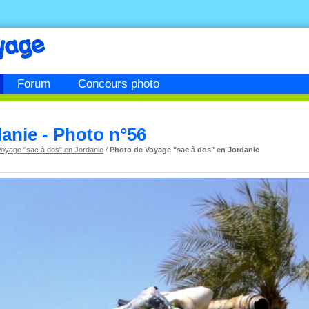
Forum
Concours photo
danie - Photo n°56
Voyage "sac à dos" en Jordanie
/
Photo de Voyage "sac à dos" en Jordanie