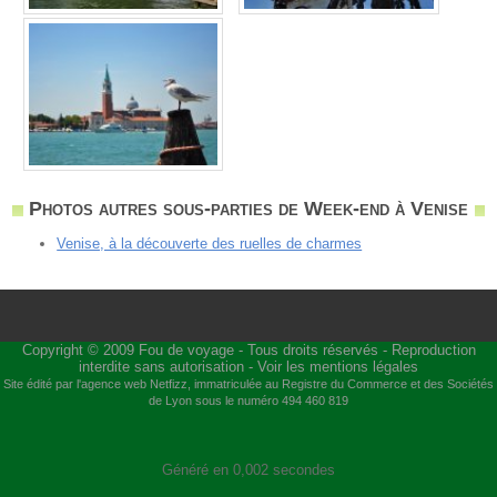
Photos autres sous-parties de Week-end à Venise
Venise, à la découverte des ruelles de charmes
Copyright © 2009
Fou de voyage
- Tous droits réservés - Reproduction
interdite sans autorisation -
Voir les mentions légales
Site édité par l'agence web
Netfizz
, immatriculée au Registre du Commerce et des Sociétés
de Lyon sous le numéro 494 460 819
Généré en 0,002 secondes