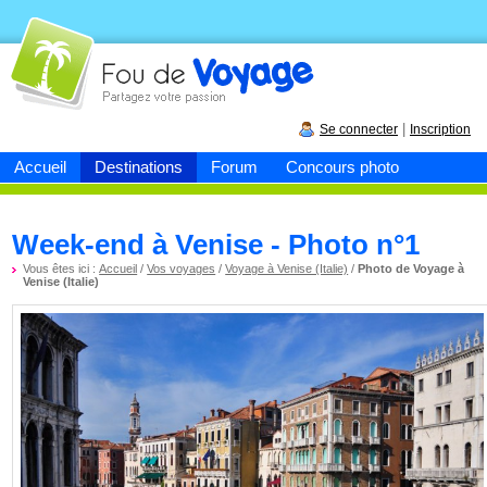
Fou de
voyage
|
Se connecter
Inscription
Accueil
Destinations
Forum
Concours photo
Week-end à Venise - Photo n°1
Vous êtes ici :
Accueil
/
Vos voyages
/
Voyage à Venise (Italie)
/
Photo de Voyage à
Venise (Italie)