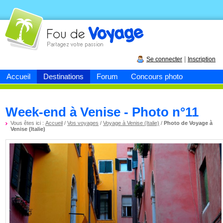
Fou de
voyage
|
Se connecter
Inscription
Accueil
Destinations
Forum
Concours photo
Week-end à Venise - Photo n°11
Vous êtes ici :
Accueil
/
Vos voyages
/
Voyage à Venise (Italie)
/
Photo de Voyage à
Venise (Italie)