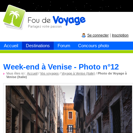
Fou de
voyage
|
Se connecter
Inscription
Accueil
Destinations
Forum
Concours photo
Week-end à Venise - Photo n°12
Vous êtes ici :
Accueil
/
Vos voyages
/
Voyage à Venise (Italie)
/
Photo de Voyage à
Venise (Italie)