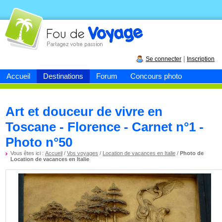
Fou de
voyage
|
Se connecter
Inscription
Accueil
Destinations
Forum
Concours photo
Art et douceur de vivre en
Toscane - Florence - Carnet n°1 -
Photo n°50
Vous êtes ici :
Accueil
/
Vos voyages
/
Location de vacances en Italie
/
Photo de
Location de vacances en Italie