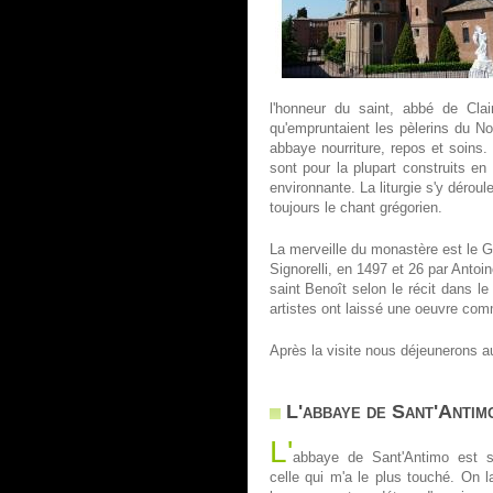
l'honneur du saint, abbé de Clai
qu'empruntaient les pèlerins du No
abbaye nourriture, repos et soins. 
sont pour la plupart construits en
environnante. La liturgie s'y déroul
toujours le chant grégorien.
La merveille du monastère est le G
Signorelli, en 1497 et 26 par Antoi
saint Benoît selon le récit dans l
artistes ont laissé une oeuvre com
Après la visite nous déjeunerons au
L'abbaye de Sant'Antim
L'
abbaye de Sant'Antimo est 
celle qui m'a le plus touché. On 