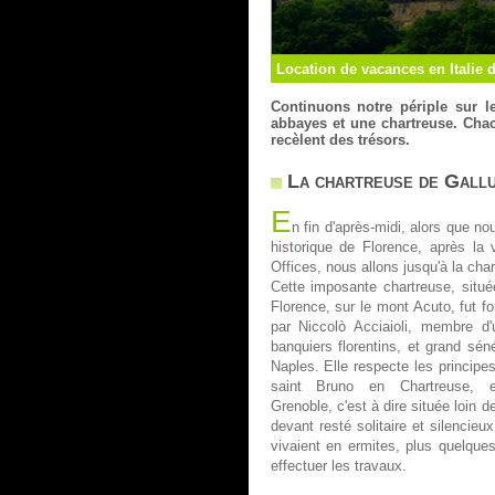
Location de vacances en Italie 
Continuons notre périple sur 
abbayes et une chartreuse. Chac
recèlent des trésors.
La chartreuse de Gall
E
n fin d'après-midi, alors que nou
historique de Florence, après la
Offices, nous allons jusqu'à la cha
Cette imposante chartreuse, sit
Florence, sur le mont Acuto, fut f
par Niccolò Acciaioli, membre d'
banquiers florentins, et grand sé
Naples. Elle respecte les principe
saint Bruno en Chartreuse, 
Grenoble, c'est à dire située loin de
devant resté solitaire et silencie
vivaient en ermites, plus quelque
effectuer les travaux.