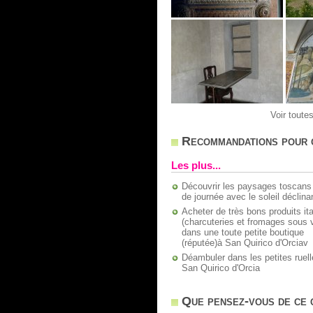
Voir toute
Recommandations pour 
Les plus...
Découvrir les paysages toscans 
de journée avec le soleil déclina
Acheter de très bons produits ita
(charcuteries et fromages sous v
dans une toute petite boutique
(réputée)à San Quirico d'Orciav
Déambuler dans les petites ruel
San Quirico d'Orcia
Que pensez-vous de ce c