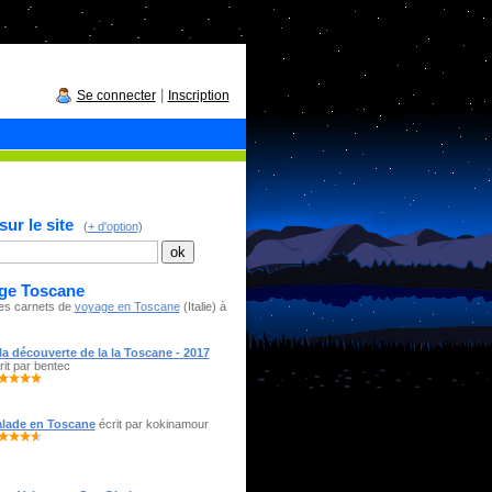
|
Se connecter
Inscription
ur le site
(
+ d'option
)
ge Toscane
es carnets de
voyage en Toscane
(Italie) à
la découverte de la la Toscane - 2017
rit par bentec
lade en Toscane
écrit par kokinamour