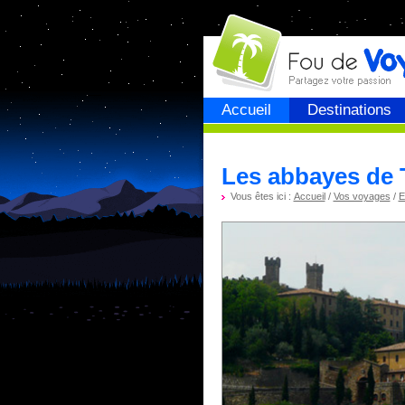
Fou de
voyage
Accueil
Destinations
Les abbayes de 
Vous êtes ici :
Accueil
/
Vos voyages
/
E