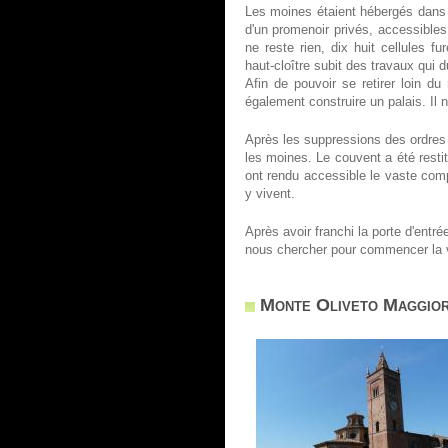
Les moines étaient hébergés dans d
d'un promenoir privés, accessibles
ne reste rien, dix huit cellules fu
haut-cloître subit des travaux qui d
Afin de pouvoir se retirer loin du 
également construire un palais. Il
Après les suppressions des ordres 
les moines. Le couvent a été resti
ont rendu accessible le vaste comp
y vivent.
Après avoir franchi la porte d'entr
nous chercher pour commencer la v
Monte Oliveto Maggiore