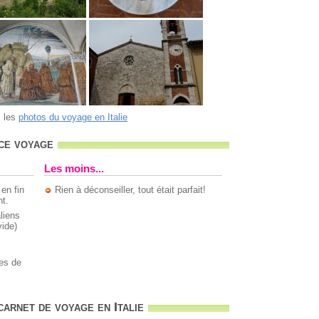
s les
photos du voyage en Italie
ce voyage
Les moins...
en fin
Rien à déconseiller, tout était parfait!
nt.
liens
ide)
les de
arnet de voyage en Italie