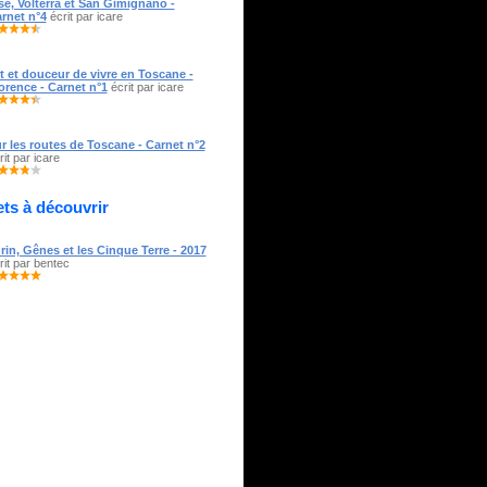
se, Volterra et San Gimignano -
rnet n°4
écrit par icare
t et douceur de vivre en Toscane -
orence - Carnet n°1
écrit par icare
r les routes de Toscane - Carnet n°2
rit par icare
ts à découvrir
rin, Gênes et les Cinque Terre - 2017
rit par bentec