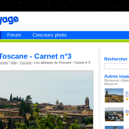
Forum
Concours photo
Toscane - Carnet n°3
Rechercher s
urope
/
Italie
/
Toscane
/
Les abbayes de Toscane - Carnet n°3
Autres voya
Découvrez d'autr
découvrir :
A 
éc
Ba