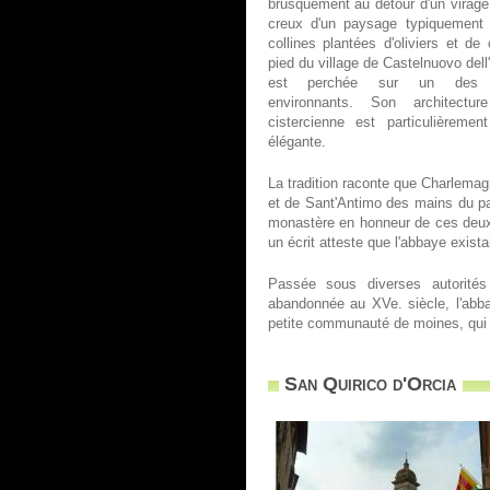
brusquement au détour d'un virage
creux d'un paysage typiquement
collines plantées d'oliviers et de
pied du village de Castelnuovo dell'
est perchée sur un des 
environnants. Son architectur
cistercienne est particulièremen
élégante.
La tradition raconte que Charlemag
et de Sant'Antimo des mains du pap
monastère en honneur de ces deux
un écrit atteste que l'abbaye exista
Passée sous diverses autorités 
abandonnée au XVe. siècle, l'abba
petite communauté de moines, qui a
San Quirico d'Orcia