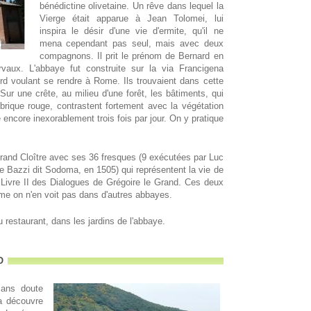
bénédictine olivetaine. Un rêve dans lequel la
Vierge était apparue à Jean Tolomei, lui
inspira le désir d'une vie d'ermite, qu'il ne
mena cependant pas seul, mais avec deux
compagnons. Il prit le prénom de Bernard en
rvaux. L'abbaye fut construite sur la via Francigena
rd voulant se rendre à Rome. Ils trouvaient dans cette
Sur une crête, au milieu d'une forêt, les bâtiments, qui
 brique rouge, contrastent fortement avec la végétation
e encore inexorablement trois fois par jour. On y pratique
rand Cloître avec ses 36 fresques (9 exécutées par Luc
ne Bazzi dit Sodoma, en 1505) qui représentent la vie de
e Livre II des Dialogues de Grégoire le Grand. Ces deux
me on n'en voit pas dans d'autres abbayes.
 restaurant, dans les jardins de l'abbaye.
o
sans doute
la découvre