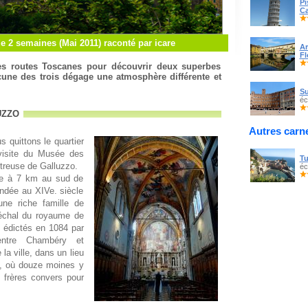
Pi
Ca
de 2 semaines (Mai 2011) raconté par icare
Ar
Fl
les routes Toscanes pour découvrir deux superbes
une des trois dégage une atmosphère différente et
Su
éc
uzzo
Autres carne
s quittons le quartier
 visite du Musée des
Tu
rtreuse de Galluzzo.
éc
uée à 7 km au sud de
ondée au XIVe. siècle
une riche famille de
néchal du royaume de
s édictés en 1084 par
entre Chambéry et
 la ville, dans un lieu
ux, où douze moines y
s frères convers pour