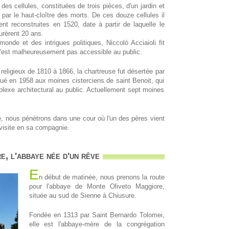
es cellules, constituées de trois pièces, d'un jardin et
 par le haut-cloître des morts. De ces douze cellules il
rent reconstruites en 1520, date à partir de laquelle le
urèrent 20 ans.
monde et des intrigues politiques, Niccolò Acciaioli fit
 n'est malheureusement pas accessible au public.
religieux de 1810 à 1866, la chartreuse fut désertée par
tué en 1958 aux moines cisterciens de saint Benoit, qui
lexe architectural au public. Actuellement sept moines
ée, nous pénétrons dans une cour où l'un des pères vient
isite en sa compagnie.
, l'abbaye née d'un rêve
E
n début de matinée, nous prenons la route
pour l'abbaye de Monte Oliveto Maggiore,
située au sud de Sienne à Chiusure.
Fondée en 1313 par Saint Bernardo Tolomei,
elle est l'abbaye-mère de la congrégation