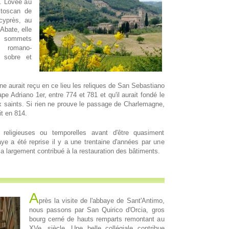
. Lovée au
 toscan de
 cyprès, au
Abate, elle
sommets
e romano-
t sobre et
ne aurait reçu en ce lieu les reliques de San Sebastiano
e Adriano 1er, entre 774 et 781 et qu'il aurait fondé le
 saints. Si rien ne prouve le passage de Charlemagne,
it en 814.
religieuses ou temporelles avant d'être quasiment
ye a été reprise il y a une trentaine d'années par une
 largement contribué à la restauration des bâtiments.
A
près la visite de l'abbaye de Sant'Antimo,
nous passons par San Quirico d'Orcia, gros
bourg cerné de hauts remparts remontant au
XVe. siècle. Une belle collégiale contribue