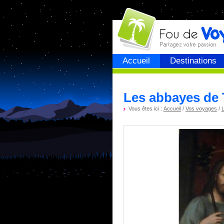
Fou de
voyage
Accueil
Destinations
Les abbayes de 
Vous êtes ici :
Accueil
/
Vos voyages
/
L