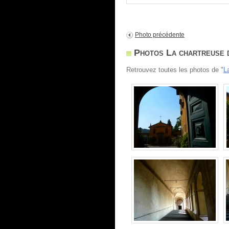
Photo précédente
Photos La chartreuse 
Retrouvez toutes les photos de "
L