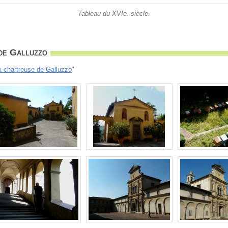
Tableau du XVIe. siècle.
de Galluzzo
a chartreuse de Galluzzo
"