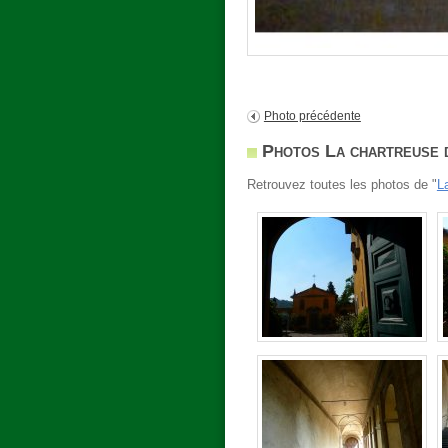
Photo précédente
Photos La chartreuse 
Retrouvez toutes les photos de "
L