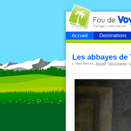
Fou de
voyage
Accueil
Destinations
Les abbayes de 
Vous êtes ici :
Accueil
/
Vos voyages
/
L