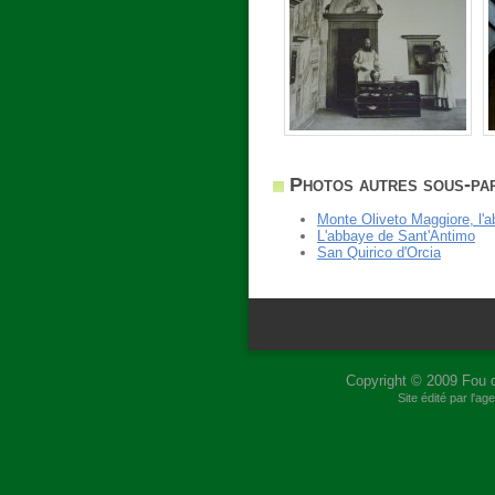
Photos autres sous-par
Monte Oliveto Maggiore, l'a
L'abbaye de Sant'Antimo
San Quirico d'Orcia
Copyright © 2009
Fou 
Site édité par l'a