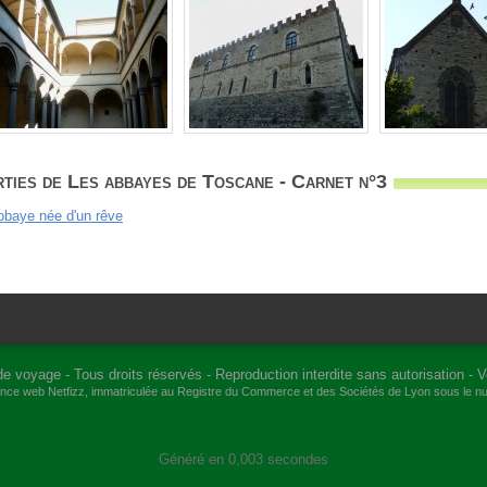
ties de Les abbayes de Toscane - Carnet n°3
bbaye née d'un rêve
de voyage
- Tous droits réservés - Reproduction interdite sans autorisation -
V
gence web
Netfizz
, immatriculée au Registre du Commerce et des Sociétés de Lyon sous le 
Généré en 0,003 secondes