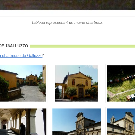
Tableau représentant un moine chartreux.
de Galluzzo
a chartreuse de Galluzzo
"