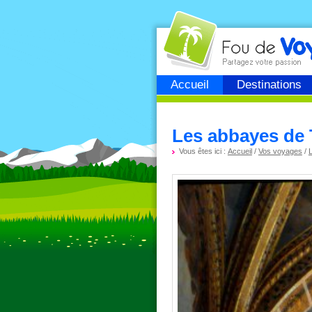
Fou de
voyage
Accueil
Destinations
Les abbayes de 
Vous êtes ici :
Accueil
/
Vos voyages
/
L