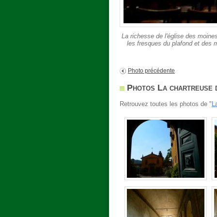
La richesse de l'église des moines
les fresques du plafond et des 
Photo précédente
Photos La chartreuse 
Retrouvez toutes les photos de "
L