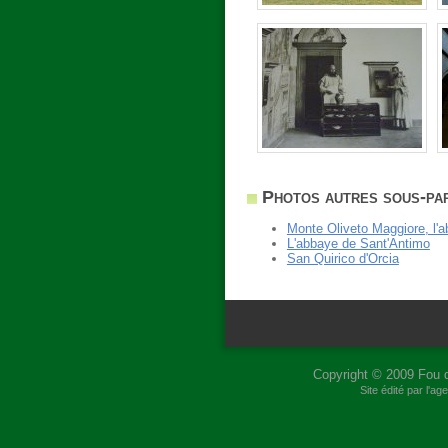
Photos autres sous-par
Monte Oliveto Maggiore, l'a
L'abbaye de Sant'Antimo
San Quirico d'Orcia
Copyright © 2009
Fou 
Site édité par l'a