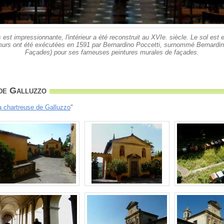
 est impressionnante, l'intérieur a été reconstruit au XVIe. siècle. Le sol est
murs ont été exécutées en 1591 par Bernardino Poccetti, surnommé Bernardin
Façades) pour ses fameuses peintures murales de façades.
de Galluzzo
a chartreuse de Galluzzo
"