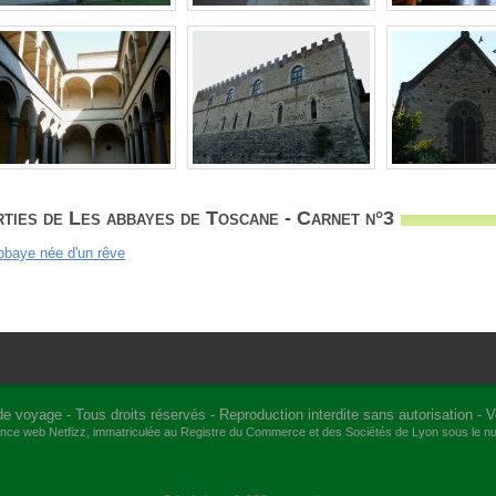
ties de Les abbayes de Toscane - Carnet n°3
bbaye née d'un rêve
de voyage
- Tous droits réservés - Reproduction interdite sans autorisation -
V
gence web
Netfizz
, immatriculée au Registre du Commerce et des Sociétés de Lyon sous le 