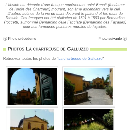
L'abside est décorée d'une fresque représentant saint Benoit (fondateur
de l'ordre des Chartreux) mourant, son âme ascendant vers le ciel.
D'autres scènes de la vie du saint décorent le plafond et les murs de
l'abside. Ces fresques ont été réalisées de 1591 à 1593 par Bernardino
Poccetti, surnommé Bernardino delle Facciate (Bernardino des Façades)
pour ses fameuses peintures murales de façades.
Photo précédente
Photo suivante
Photos La chartreuse de Galluzzo
Retrouvez toutes les photos de "
La chartreuse de Galluzzo
"