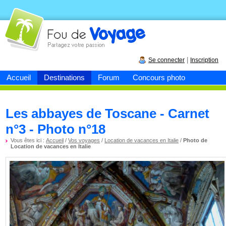
Fou de
voyage
|
Se connecter
Inscription
Accueil
Destinations
Forum
Concours photo
Les abbayes de Toscane - Carnet
n°3 - Photo n°18
Vous êtes ici :
Accueil
/
Vos voyages
/
Location de vacances en Italie
/
Photo de
Location de vacances en Italie