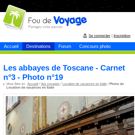
Fou de
voyage
|
Se connecter
Inscription
Accueil
Destinations
Forum
Concours photo
Les abbayes de Toscane - Carnet
n°3 - Photo n°19
Vous êtes ici :
Accueil
/
Vos voyages
/
Location de vacances en Italie
/
Photo de
Location de vacances en Italie