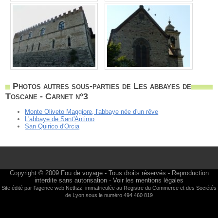
Photos autres sous-parties de Les abbayes de
Toscane - Carnet n°3
Monte Oliveto Maggiore, l'abbaye née d'un rêve
L'abbaye de Sant'Antimo
San Quirico d'Orcia
Copyright © 2009
Fou de voyage
- Tous droits réservés - Reproduction
interdite sans autorisation -
Voir les mentions légales
Site édité par l'agence web
Netfizz
, immatriculée au Registre du Commerce et des Sociétés
de Lyon sous le numéro 494 460 819