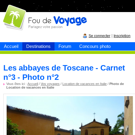
Fou de
voyage
|
Se connecter
Inscription
Accueil
Destinations
Forum
Concours photo
Les abbayes de Toscane - Carnet
n°3 - Photo n°2
Vous êtes ici :
Accueil
/
Vos voyages
/
Location de vacances en Italie
/
Photo de
Location de vacances en Italie