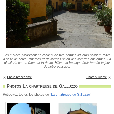
Les moines produisent et vendent de très bonnes liqueurs parait-il, faites
à base de fleurs, d'herbes et de racines selon des recettes anciennes. La
distillerie est en face sur la droite. Hélas, la boutique était fermée le jour
de notre passage.
Photo précédente
Photo suivante
Photos La chartreuse de Galluzzo
Retrouvez toutes les photos de "
La chartreuse de Galluzzo
"