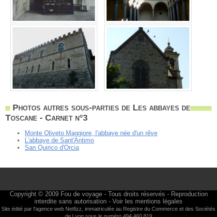
Photos autres sous-parties de Les abbayes de
Toscane - Carnet n°3
Monte Oliveto Maggiore, l'abbaye née d'un rêve
L'abbaye de Sant'Antimo
San Quirico d'Orcia
Copyright © 2009
Fou de voyage
- Tous droits réservés - Reproduction
interdite sans autorisation -
Voir les mentions légales
Site édité par l'agence web
Netfizz
, immatriculée au Registre du Commerce et des Sociétés
de Lyon sous le numéro 494 460 819