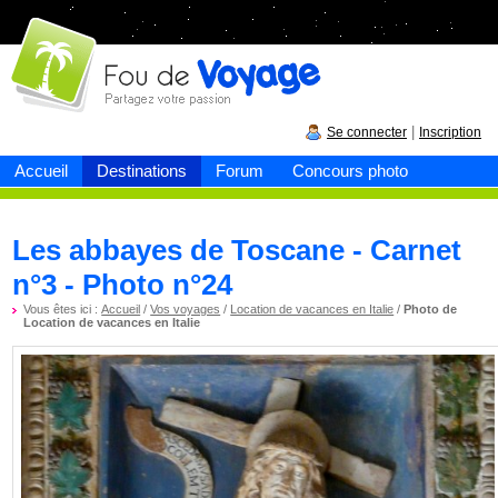
Fou de
voyage
|
Se connecter
Inscription
Accueil
Destinations
Forum
Concours photo
Les abbayes de Toscane - Carnet
n°3 - Photo n°24
Vous êtes ici :
Accueil
/
Vos voyages
/
Location de vacances en Italie
/
Photo de
Location de vacances en Italie