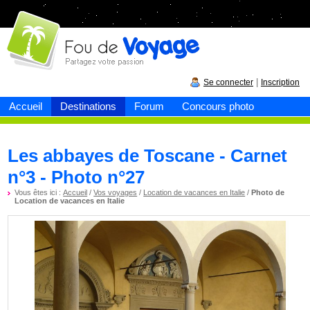
Fou de
voyage
|
Se connecter
Inscription
Accueil
Destinations
Forum
Concours photo
Les abbayes de Toscane - Carnet
n°3 - Photo n°27
Vous êtes ici :
Accueil
/
Vos voyages
/
Location de vacances en Italie
/
Photo de
Location de vacances en Italie