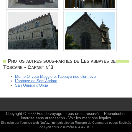
Photos autres sous-parties de Les abbayes de
Toscane - Carnet n°3
Monte Oliveto Maggiore, l'abbaye née d'un rêve
L'abbaye de Sant'Antimo
San Quirico d'Orcia
Copyright © 2009
Fou de voyage
- Tous droits réservés - Reproduction
interdite sans autorisation -
Voir les mentions légales
Site édité par l'agence web
Netfizz
, immatriculée au Registre du Commerce et des Sociétés
de Lyon sous le numéro 494 460 819