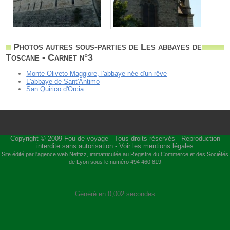
Photos autres sous-parties de Les abbayes de
Toscane - Carnet n°3
Monte Oliveto Maggiore, l'abbaye née d'un rêve
L'abbaye de Sant'Antimo
San Quirico d'Orcia
Copyright © 2009
Fou de voyage
- Tous droits réservés - Reproduction
interdite sans autorisation -
Voir les mentions légales
Site édité par l'agence web
Netfizz
, immatriculée au Registre du Commerce et des Sociétés
de Lyon sous le numéro 494 460 819
Généré en 0,002 secondes