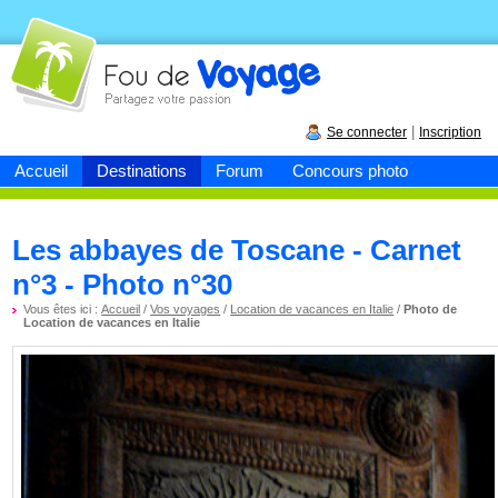
Fou de
voyage
|
Se connecter
Inscription
Accueil
Destinations
Forum
Concours photo
Les abbayes de Toscane - Carnet
n°3 - Photo n°30
Vous êtes ici :
Accueil
/
Vos voyages
/
Location de vacances en Italie
/
Photo de
Location de vacances en Italie