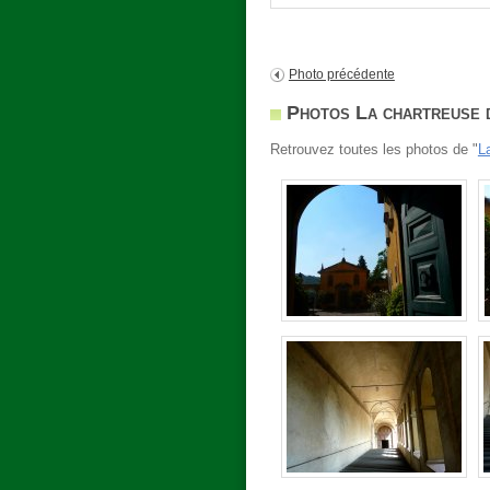
Photo précédente
Photos La chartreuse 
Retrouvez toutes les photos de "
L