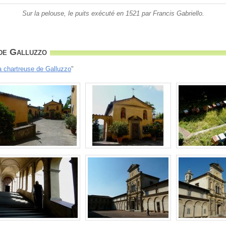
Sur la pelouse, le puits exécuté en 1521 par Francis Gabriello.
de Galluzzo
a chartreuse de Galluzzo
"