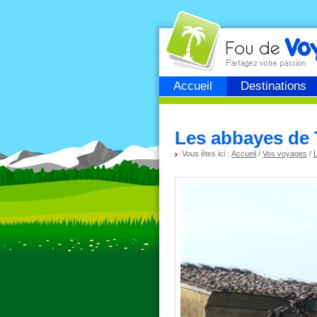
Fou de
voyage
Accueil
Destinations
Les abbayes de 
Vous êtes ici :
Accueil
/
Vos voyages
/
L