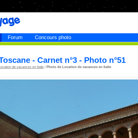
Forum
Concours photo
Toscane - Carnet n°3 - Photo n°51
ocation de vacances en Italie
/
Photo de Location de vacances en Italie