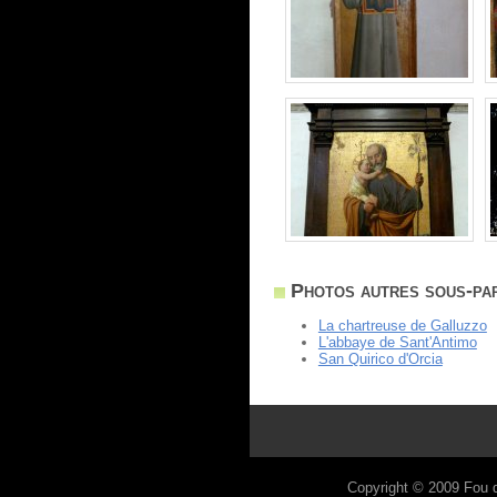
Photos autres sous-par
La chartreuse de Galluzzo
L'abbaye de Sant'Antimo
San Quirico d'Orcia
Copyright © 2009
Fou 