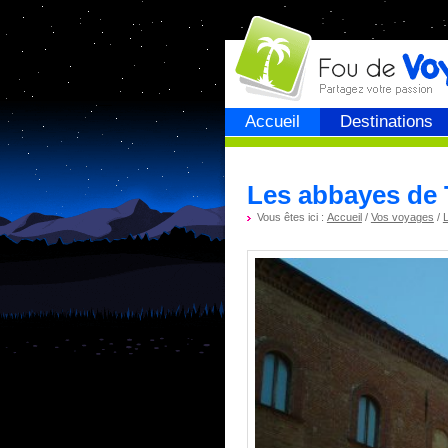
Fou de
voyage
Accueil
Destinations
Les abbayes de 
Vous êtes ici :
Accueil
/
Vos voyages
/
L