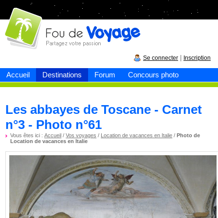
Fou de
voyage
|
Se connecter
Inscription
Accueil
Destinations
Forum
Concours photo
Les abbayes de Toscane - Carnet
n°3 - Photo n°61
Vous êtes ici :
Accueil
/
Vos voyages
/
Location de vacances en Italie
/
Photo de
Location de vacances en Italie