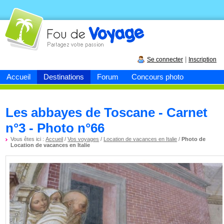
Fou de
voyage
|
Se connecter
Inscription
Accueil
Destinations
Forum
Concours photo
Les abbayes de Toscane - Carnet
n°3 - Photo n°66
Vous êtes ici :
Accueil
/
Vos voyages
/
Location de vacances en Italie
/
Photo de
Location de vacances en Italie