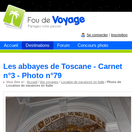
Fou de
voyage
|
Se connecter
Inscription
Accueil
Destinations
Forum
Concours photo
Les abbayes de Toscane - Carnet
n°3 - Photo n°79
Vous êtes ici :
Accueil
/
Vos voyages
/
Location de vacances en Italie
/
Photo de
Location de vacances en Italie