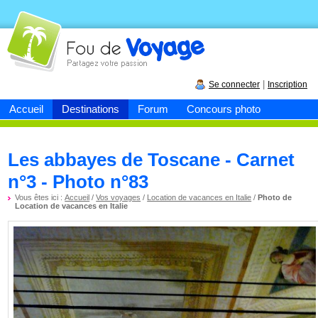
Fou de
voyage
|
Se connecter
Inscription
Accueil
Destinations
Forum
Concours photo
Les abbayes de Toscane - Carnet
n°3 - Photo n°83
Vous êtes ici :
Accueil
/
Vos voyages
/
Location de vacances en Italie
/
Photo de
Location de vacances en Italie