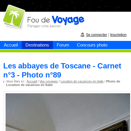
Fou de
voyage
|
Se connecter
Inscription
Accueil
Destinations
Forum
Concours photo
Les abbayes de Toscane - Carnet
n°3 - Photo n°89
Vous êtes ici :
Accueil
/
Vos voyages
/
Location de vacances en Italie
/
Photo de
Location de vacances en Italie