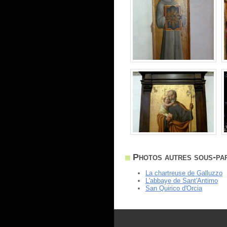
Photos autres sous-par
La chartreuse de Galluzzo
L'abbaye de Sant'Antimo
San Quirico d'Orcia