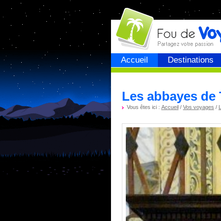
Fou de
voyage
Accueil
Destinations
Les abbayes de 
Vous êtes ici :
Accueil
/
Vos voyages
/
L