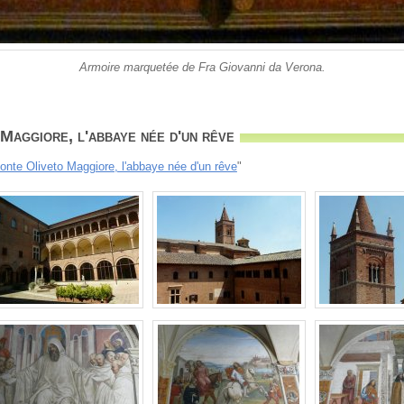
Armoire marquetée de Fra Giovanni da Verona.
aggiore, l'abbaye née d'un rêve
onte Oliveto Maggiore, l'abbaye née d'un rêve
"