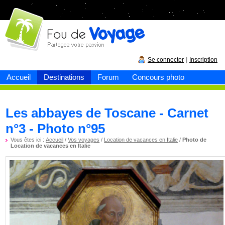
Fou de
voyage
|
Se connecter
Inscription
Accueil
Destinations
Forum
Concours photo
Les abbayes de Toscane - Carnet
n°3 - Photo n°95
Vous êtes ici :
Accueil
/
Vos voyages
/
Location de vacances en Italie
/
Photo de
Location de vacances en Italie