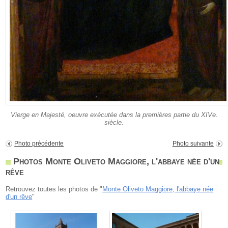
Vierge en Majesté, oeuvre exécutée dans la premières partie du XIVe.
siècle.
Photo précédente
Photo suivante
Photos Monte Oliveto Maggiore, l'abbaye née d'un
rêve
Retrouvez toutes les photos de "
Monte Oliveto Maggiore, l'abbaye née
d'un rêve
"