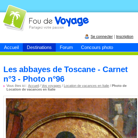
Fou de
voyage
|
Se connecter
Inscription
Accueil
Destinations
Forum
Concours photo
Les abbayes de Toscane - Carnet
n°3 - Photo n°96
Vous êtes ici :
Accueil
/
Vos voyages
/
Location de vacances en Italie
/
Photo de
Location de vacances en Italie