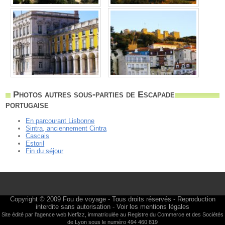
Photos autres sous-parties de Escapade
portugaise
En parcourant Lisbonne
Sintra, anciennement Cintra
Cascais
Estoril
Fin du séjour
Copyright © 2009
Fou de voyage
- Tous droits réservés - Reproduction
interdite sans autorisation -
Voir les mentions légales
Site édité par l'agence web
Netfizz
, immatriculée au Registre du Commerce et des Sociétés
de Lyon sous le numéro 494 460 819