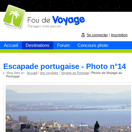
Fou de
voyage
|
Se connecter
Inscription
Accueil
Destinations
Forum
Concours photo
Escapade portugaise - Photo n°14
Vous êtes ici :
Accueil
/
Vos voyages
/
Voyage au Portugal
/
Photo de Voyage au
Portugal