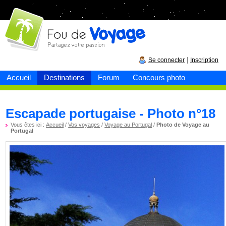
Fou de
voyage
|
Se connecter
Inscription
Accueil
Destinations
Forum
Concours photo
Escapade portugaise - Photo n°18
Vous êtes ici :
Accueil
/
Vos voyages
/
Voyage au Portugal
/
Photo de Voyage au
Portugal