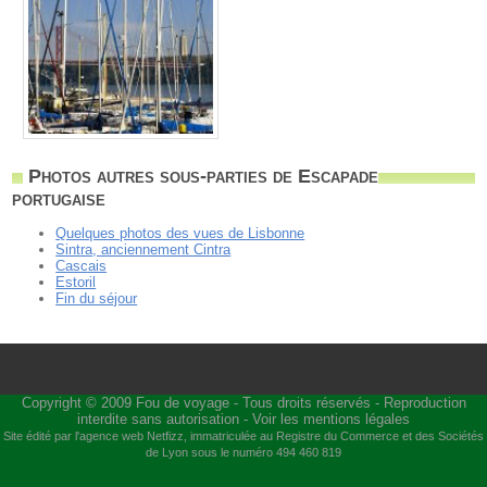
Photos autres sous-parties de Escapade
portugaise
Quelques photos des vues de Lisbonne
Sintra, anciennement Cintra
Cascais
Estoril
Fin du séjour
Copyright © 2009
Fou de voyage
- Tous droits réservés - Reproduction
interdite sans autorisation -
Voir les mentions légales
Site édité par l'agence web
Netfizz
, immatriculée au Registre du Commerce et des Sociétés
de Lyon sous le numéro 494 460 819