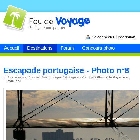
Fou de
voyage
|
Se connecter
Inscription
Accueil
Destinations
Forum
Concours photo
Escapade portugaise - Photo n°8
Vous êtes ici :
Accueil
/
Vos voyages
/
Voyage au Portugal
/
Photo de Voyage au
Portugal