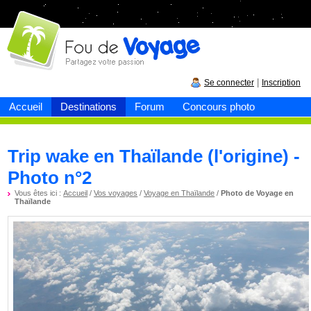
Fou de
voyage
|
Se connecter
Inscription
Accueil
Destinations
Forum
Concours photo
Trip wake en Thaïlande (l'origine) -
Photo n°2
Vous êtes ici :
Accueil
/
Vos voyages
/
Voyage en Thaïlande
/
Photo de Voyage en
Thaïlande