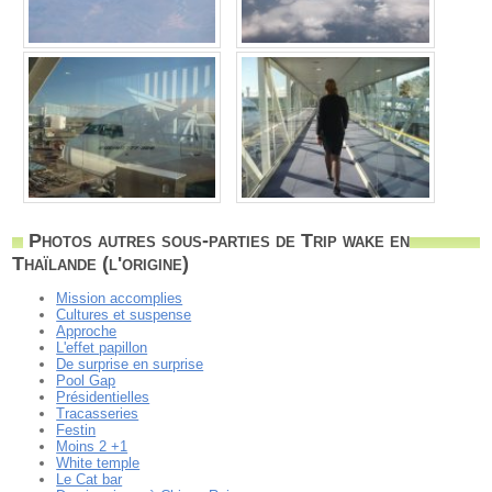
Photos autres sous-parties de Trip wake en
Thaïlande (l'origine)
Mission accomplies
Cultures et suspense
Approche
L'effet papillon
De surprise en surprise
Pool Gap
Présidentielles
Tracasseries
Festin
Moins 2 +1
White temple
Le Cat bar