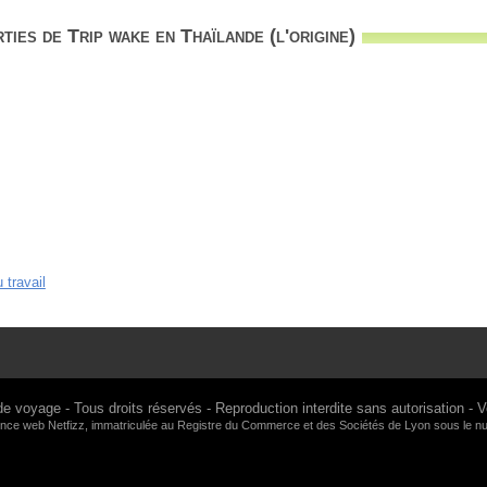
ies de Trip wake en Thaïlande (l'origine)
 travail
de voyage
- Tous droits réservés - Reproduction interdite sans autorisation -
V
gence web
Netfizz
, immatriculée au Registre du Commerce et des Sociétés de Lyon sous le 