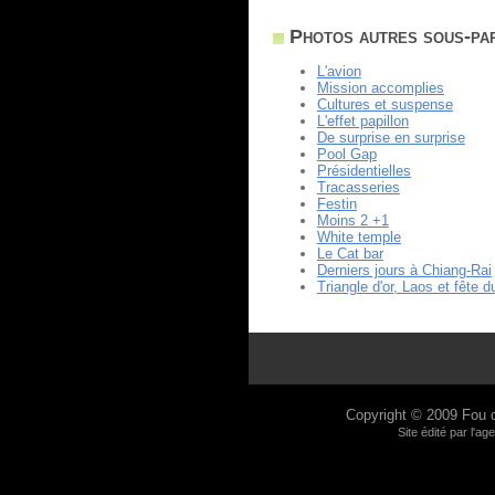
Photos autres sous-part
L'avion
Mission accomplies
Cultures et suspense
L'effet papillon
De surprise en surprise
Pool Gap
Présidentielles
Tracasseries
Festin
Moins 2 +1
White temple
Le Cat bar
Derniers jours à Chiang-Rai
Triangle d'or, Laos et fête du
Copyright © 2009
Fou 
Site édité par l'a