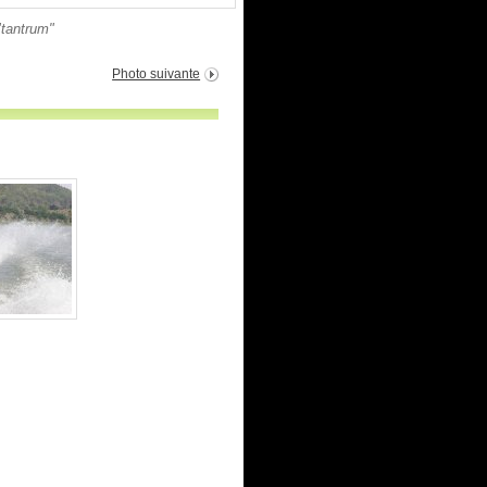
"tantrum"
Photo suivante