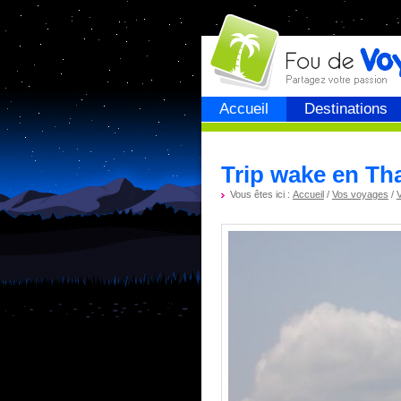
Fou de
voyage
Accueil
Destinations
Trip wake en Tha
Vous êtes ici :
Accueil
/
Vos voyages
/