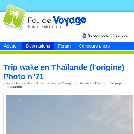
Fou de
voyage
|
Se connecter
Inscription
Accueil
Destinations
Forum
Concours photo
Trip wake en Thaïlande (l'origine) -
Photo n°71
Vous êtes ici :
Accueil
/
Vos voyages
/
Voyage en Thaïlande
/
Photo de Voyage en
Thaïlande