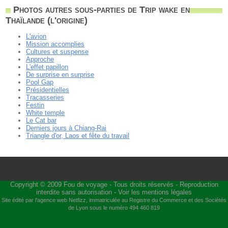
Photos autres sous-parties de Trip wake en
Thaïlande (l'origine)
L'avion
Mission accomplies
Cultures et suspense
Approche
L'effet papillon
De surprise en surprise
Pool Gap
Présidentielles
Tracasseries
Festin
White temple
Le Cat bar
Derniers jours à Chiang-Rai
Triangle d'or, Laos et fête du travail
Copyright © 2009
Fou de voyage
- Tous droits réservés - Reproduction
interdite sans autorisation -
Voir les mentions légales
Site édité par l'agence web
Netfizz
, immatriculée au Registre du Commerce et des Sociétés
de Lyon sous le numéro 494 460 819