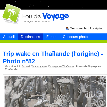
Fou de
voyage
|
Se connecter
Inscription
Accueil
Destinations
Forum
Concours photo
Trip wake en Thaïlande (l'origine) -
Photo n°82
Vous êtes ici :
Accueil
/
Vos voyages
/
Voyage en Thaïlande
/
Photo de Voyage en
Thaïlande