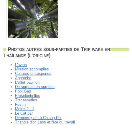
Photos autres sous-parties de Trip wake en
Thaïlande (l'origine)
L'avion
Mission accomplies
Cultures et suspense
Approche
L'effet papillon
De surprise en surprise
Pool Gap
Présidentielles
Tracasseries
Festin
Moins 2 +1
Le Cat bar
Derniers jours à Chiang-Rai
Triangle d'or, Laos et fête du travail