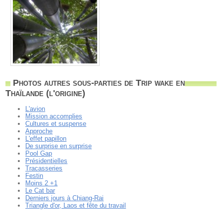
Photos autres sous-parties de Trip wake en
Thaïlande (l'origine)
L'avion
Mission accomplies
Cultures et suspense
Approche
L'effet papillon
De surprise en surprise
Pool Gap
Présidentielles
Tracasseries
Festin
Moins 2 +1
Le Cat bar
Derniers jours à Chiang-Rai
Triangle d'or, Laos et fête du travail