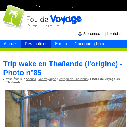
Fou de
voyage
|
Se connecter
Inscription
Accueil
Destinations
Forum
Concours photo
Trip wake en Thaïlande (l'origine) -
Photo n°85
Vous êtes ici :
Accueil
/
Vos voyages
/
Voyage en Thaïlande
/
Photo de Voyage en
Thaïlande