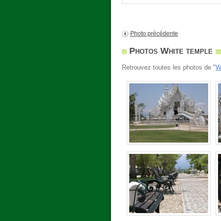
Photo précédente
Photos White temple
Retrouvez toutes les photos de "
W