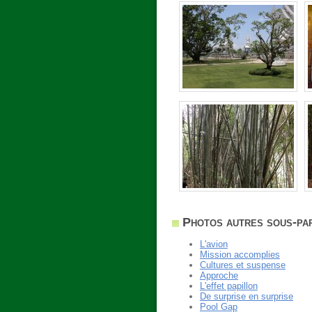
Photos autres sous-part
L'avion
Mission accomplies
Cultures et suspense
Approche
L'effet papillon
De surprise en surprise
Pool Gap