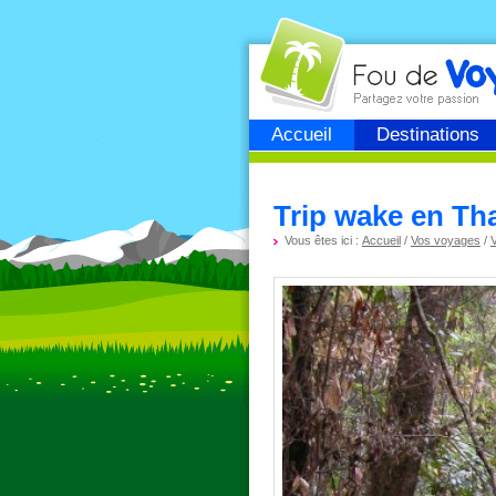
Fou de
voyage
Accueil
Destinations
Trip wake en Tha
Vous êtes ici :
Accueil
/
Vos voyages
/