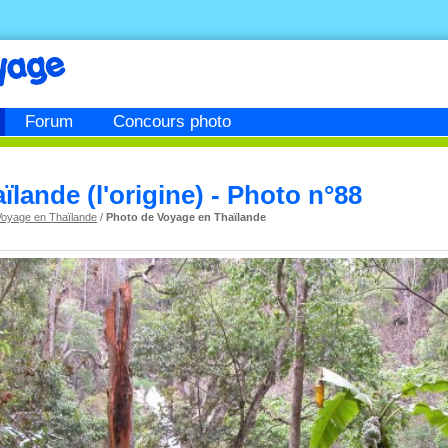
Forum
Concours photo
ïlande (l'origine) - Photo n°88
Voyage en Thaïlande
/
Photo de Voyage en Thaïlande