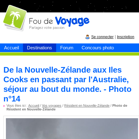
Fou de
voyage
|
Se connecter
Inscription
Accueil
Destinations
Forum
Concours photo
De la Nouvelle-Zélande aux Iles
Cooks en passant par l'Australie,
séjour au bout du monde. - Photo
n°14
Vous êtes ici :
Accueil
/
Vos voyages
/
Résident en Nouvelle-Zélande
/
Photo de
Résident en Nouvelle-Zélande