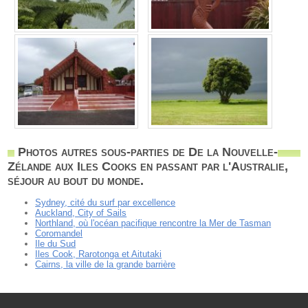
Photos autres sous-parties de De la Nouvelle-
Zélande aux Iles Cooks en passant par l'Australie,
séjour au bout du monde.
Sydney, cité du surf par excellence
Auckland, City of Sails
Northland, où l'océan pacifique rencontre la Mer de Tasman
Coromandel
Ile du Sud
Iles Cook, Rarotonga et Aitutaki
Cairns, la ville de la grande barrière