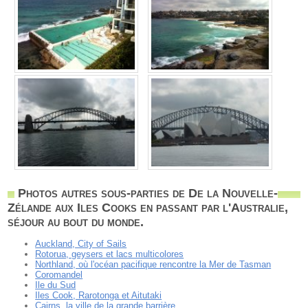
Photos autres sous-parties de De la Nouvelle-
Zélande aux Iles Cooks en passant par l'Australie,
séjour au bout du monde.
Auckland, City of Sails
Rotorua, geysers et lacs multicolores
Northland, où l'océan pacifique rencontre la Mer de Tasman
Coromandel
Ile du Sud
Iles Cook, Rarotonga et Aitutaki
Cairns, la ville de la grande barrière