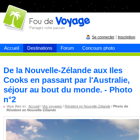
Fou de
voyage
|
Se connecter
Inscription
Accueil
Destinations
Forum
Concours photo
De la Nouvelle-Zélande aux Iles
Cooks en passant par l'Australie,
séjour au bout du monde. - Photo
n°2
Vous êtes ici :
Accueil
/
Vos voyages
/
Résident en Nouvelle-Zélande
/
Photo de
Résident en Nouvelle-Zélande